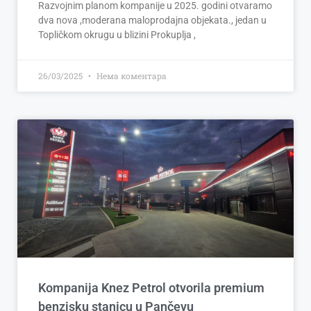
Razvojnim planom kompanije u 2025. godini otvaramo
dva nova ,moderana maloprodajna objekata., jedan u
Topličkom okrugu u blizini Prokuplja ,
26/03/2025
Нема коментара
Kompanija Knez Petrol otvorila premium
benzisku stanicu u Pančevu