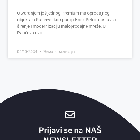
Otvaranjem još jednog Premium maloprodajnog
objekta u Pančevu kompanija Knez Petrol nastavlja
širenje I modernizaciju maloprodajne mreže. U
Pančevu ovo
04/10/2024
Нема коментара
Prijavi se na NAŠ