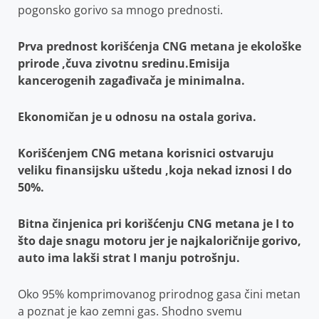
pogonsko gorivo sa mnogo prednosti.
Prva prednost korišćenja CNG metana je ekološke
prirode ,čuva zivotnu sredinu.Emisija
kancerogenih zagađivača je minimalna.
Ekonomičan je u odnosu na ostala goriva.
Korišćenjem CNG metana korisnici ostvaruju
veliku finansijsku uštedu ,koja nekad iznosi I do
50%.
Bitna činjenica pri korišćenju CNG metana je I to
što daje snagu motoru jer je najkaloričnije
gorivo,
auto ima lakši strat I manju potrošnju.
Oko 95% komprimovanog prirodnog gasa čini metan
a poznat je kao zemni gas. Shodno svemu