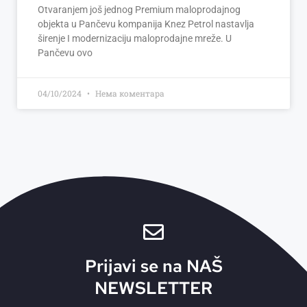
Otvaranjem još jednog Premium maloprodajnog
objekta u Pančevu kompanija Knez Petrol nastavlja
širenje I modernizaciju maloprodajne mreže. U
Pančevu ovo
04/10/2024
Нема коментара
Prijavi se na NAŠ
NEWSLETTER