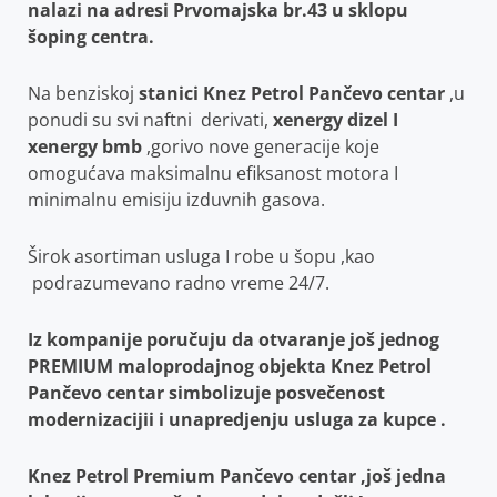
nalazi na adresi Prvomajska br.43 u sklopu
šoping centra.
Na benziskoj
stanici Knez Petrol Pančevo centar
,u
ponudi su svi naftni derivati,
xenergy dizel I
xenergy
bmb
,gorivo nove generacije koje
omogućava maksimalnu efiksanost motora I
minimalnu emisiju izduvnih gasova.
Širok asortiman usluga I robe u šopu ,kao
podrazumevano radno vreme 24/7.
Iz kompanije poručuju da otvaranje još jednog
PREMIUM maloprodajnog objekta Knez Petrol
Pančevo centar simbolizuje posvečenost
modernizacijii i unapredjenju usluga za kupce .
Knez Petrol Premium Pančevo centar ,još jedna