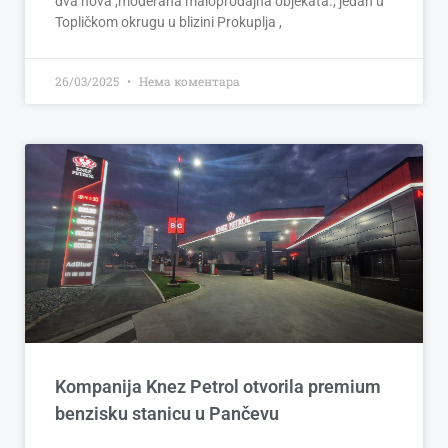
dva nova ,moderana maloprodajna objekata., jedan u
Topličkom okrugu u blizini Prokuplja ,
26/03/2025
Нема коментара
Kompanija Knez Petrol otvorila premium
benzisku stanicu u Pančevu