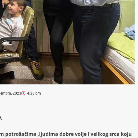
cembra, 2023
4:33 pm
A
im potrošačima ,ljudima dobre volje I velikog srca koju