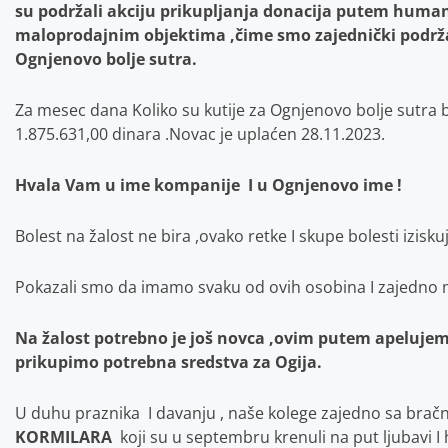
su podržali akciju prikupljanja donacija putem humani
maloprodajnim objektima ,čime smo zajednički podrž
Ognjenovo bolje sutra.
Za mesec dana Koliko su kutije za Ognjenovo bolje sutra 
1.875.631,00 dinara .Novac je uplaćen 28.11.2023.
Hvala Vam u ime kompanije I u Ognjenovo ime !
Bolest na žalost ne bira ,ovako retke I skupe bolesti izisk
Pokazali smo da imamo svaku od ovih osobina I zajedno
Na žalost potrebno je još novca ,ovim putem apelujemo 
prikupimo potrebna sredstva za Ogija.
U duhu praznika I davanju , naše kolege zajedno sa brač
KORMILARA
koji su u septembru krenuli na put ljubavi 