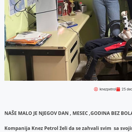
knezpetrol
25 de
NAŠE MALO JE NJEGOV DAN , MESEC ,GODINA BEZ BOL
Kompanija Knez Petrol
želi da se zahvali svim sa svoj