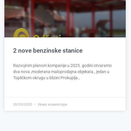
2 nove benzinske stanice
Razvojnim planom kompanije u 2025. godini otvaramo
dva nova ,moderana maloprodajna objekata., jedan u
Topličkom okrugu u blizini Prokuplja ,
26/03/2025
Нема коментара