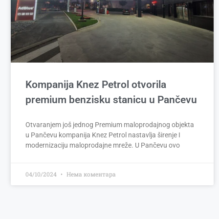
Kompanija Knez Petrol otvorila
premium benzisku stanicu u Pančevu
Otvaranjem još jednog Premium maloprodajnog objekta
u Pančevu kompanija Knez Petrol nastavlja širenje I
modernizaciju maloprodajne mreže. U Pančevu ovo
04/10/2024
Нема коментара