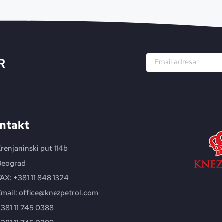
R
Alternative:
ntakt
renjaninski put 114b
Beograd
AX: +381 11 848 1324
mail: office@knezpetrol.com
381 11 745 0388