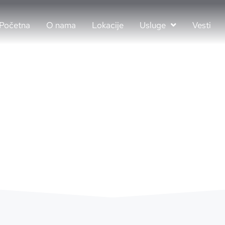
Početna
O nama
Lokacije
Usluge
Vesti