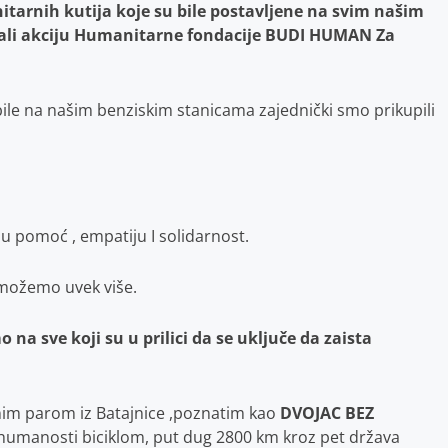
tarnih kutija koje su bile postavljene na svim našim
ali akciju Humanitarne fondacije BUDI HUMAN Za
bile na našim benziskim stanicama zajednički smo prikupili
uju pomoć , empatiju I solidarnost.
 možemo uvek više.
na sve koji su u prilici da se uključe da zaista
nim parom iz Batajnice ,poznatim kao
DVOJAC BEZ
I humanosti biciklom, put dug 2800 km kroz pet država