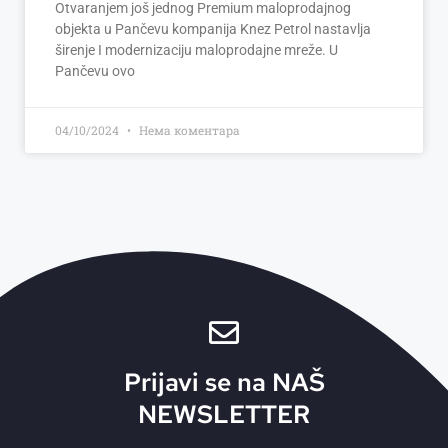
Otvaranjem još jednog Premium maloprodajnog
objekta u Pančevu kompanija Knez Petrol nastavlja
širenje I modernizaciju maloprodajne mreže. U
Pančevu ovo
04/10/2024
Нема коментара
Prijavi se na NAŠ
NEWSLETTER