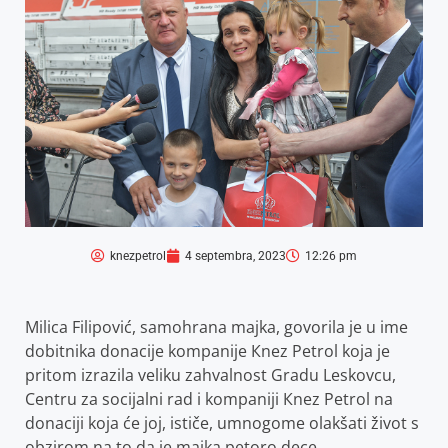
knezpetrol
4 septembra, 2023
12:26 pm
Milica Filipović, samohrana majka, govorila je u ime
dobitnika donacije kompanije Кnez Petrol koja je
pritom izrazila veliku zahvalnost Gradu Leskovcu,
Centru za socijalni rad i kompaniji Кnez Petrol na
donaciji koja će joj, ističe, umnogome olakšati život s
obzirom na to da je majka petoro dece